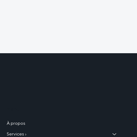
Découvrez comment nous avons développé des
applications de gestion des livraisons pour Gaz Dom,
Cama, Carmo, SGDM, Delivrex, Martinique
Automobiles.
Découvrir
Menu
À propos
Services ›