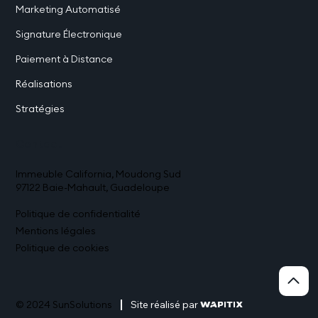
devis est proposé pour ces nouveautés.
Marketing Automatisé
Signature Électronique
Paiement à Distance
Réalisations
Stratégies
Contact
Immeuble California, Moudong Sud
97122 Baie-Mahault, Guadeloupe
Politique de confidentialité
Mentions légales
Politique de cookies
© 2024
SunSolutions
Site réalisé par