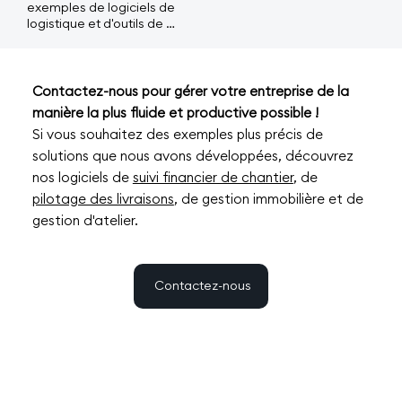
dans les temps et archiver 
exemples de logiciels de 
pour vous des solutions sur 
vos bons de livraison en 
logistique et d'outils de 
mesure pour gérer vos 
toute sécurité.
gestion d'entreprise que 
clients de la manière dont 
nous pouvons développer 
vous souhaitez le faire, en 
pour vous. Toutefois, 
tenant compte de toutes 
gardez à l’esprit que ce ne 
Contactez-nous pour gérer votre entreprise de la
leurs spécificités.
sont que des exemples. En 
manière la plus fluide et productive possible !
effet, le cœur même de 
Si vous souhaitez des exemples plus précis de
notre activité est de 
développer du sur-mesure 
solutions que nous avons développées, découvrez
pour vous.

nos logiciels de
suivi financier de chantier
, de
pilotage des livraisons
, de gestion immobilière et de
Nous vous accompagnons 
tout au long de votre 
gestion d'atelier.
projet, en commençant 
par une discussion pour 
comprendre vos besoins, 
la façon dont vous gérez 
Contactez-nous
votre entreprise 
actuellement et les 
difficultés que vous 
rencontrez. C’est ainsi que 
nous pourrons vous guider 
vers une solution idéale