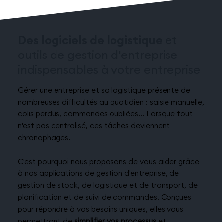
Des logiciels de logistique
et
outils de gestion d'entreprise
indispensables à votre entreprise
Gérer une entreprise et sa logistique présente de
nombreuses difficultés au quotidien : saisie manuelle,
colis perdus, commandes oubliées... Lorsque tout
n'est pas centralisé, ces tâches deviennent
chronophages.
C'est pourquoi nous proposons de vous aider grâce
à nos applications de gestion d'entreprise, de
gestion de stock, de logistique et de transport, de
planification et de suivi de commandes. Conçues
pour répondre à vos besoins uniques, elles vous
permettront de
simplifier vos processus
et