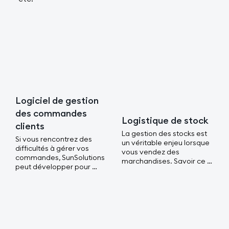
Logiciel de gestion
des commandes
Logistique de stock
clients
La gestion des stocks est 
Si vous rencontrez des 
un véritable enjeu lorsque 
difficultés à gérer vos 
vous vendez des 
commandes, SunSolutions 
marchandises. Savoir ce 
peut développer pour 
qu’il faut réapprovisionner 
vous une application de 
ou où sont rangées vos 
gestion des commandes. 

marchandises peut être un 
vrai défi et mettre votre 
Cet outil vous permettra 
société en péril si elle est 
de suivre vos commandes 
mal gérée.

de leur réception jusqu’à 