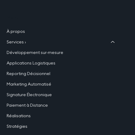
proposons la V2 de l’application. Celle-ci est
alors validée et déployée auprès de l'ensemble
Menu
des collaborateurs. Les évolutions et
modifications. Au cours de la vie de
À propos
l’application, il est normal que des demandes de
modifications ou d’évolution surviennent. Nous
Services ›
entrons alors dans un cycle d’amélioration
Développement sur-mesure
continue, basé sur vos retours. Les
changements mineurs sont inclus dans la
Applications Logistiques
prestation de SunSolutions. En cas de
Reporting Décisionnel
modifications plus importantes, un nouveau
devis est proposé pour ces nouveautés.
Marketing Automatisé
Signature Électronique
Paiement à Distance
Réalisations
Stratégies